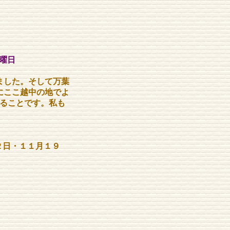
金曜日
ました。そして万葉
にここ越中の地でよ
きることです。私も
２日・１１月１９