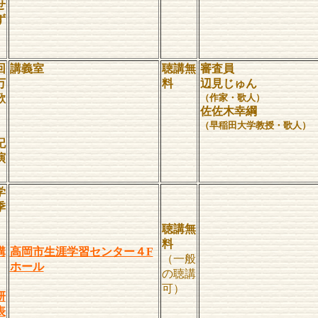
せ
ず
」
回
講義室
聴講無
審査員
万
料
辺見じゅん
歌
（作家・歌人）
佐佐木幸綱
（早稲田大学教授・歌人）
記
演
学
季
聴講無
料
講
高岡市生涯学習センター４F
（一般
ホール
の聴講
可）
研
表