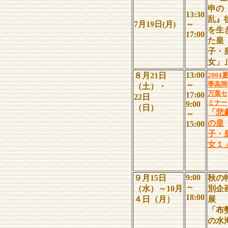
申の
13:30
乱』
7月19日(月)
～
を生
17:00
た皇
子・
女」｣
13:00
８月21日
2004
～
季高岡
（土）・
万葉セ
17:00
22日
ミナー
9:00
（日）
「悲
～
の皇
15:00
子・
女１
9:00
９月15日
秋の
～
（水）～10月
別企
18:00
４日（月）
展
「布
の水