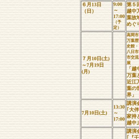
9:00
６月13日
第５
～
（日）
越中
17:00
葉故
（予
めぐ
定）
高岡市
万葉歴
史館・
八日市
市交流
７月10日(土)
展
～7月19日
「越
(月)
万葉
近江
葉の
界」
講演
13:30
｢大伴
7月10日(土)
～
家持
17:00
越中｣
講演
｢『壬