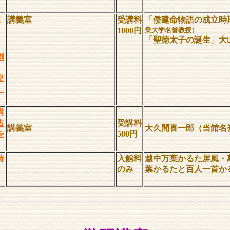
秋
講義室
受講料
「倭建命物語の成立時
1000円
業大学名誉教授）
「聖徳太子の誕生」大
劇
皇
」
講
古
受講料
講義室
大久間喜一郎（当館名
を
500円
」
特
入館料
越中万葉かるた屏風・
のみ
葉かるたと百人一首か