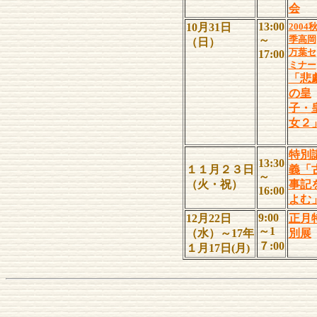
会
13:00
10月31日
2004
～
季高岡
（日）
万葉セ
17:00
ミナー
「悲
の皇
子・
女２
特別
13:30
１１月２３日
義「
～
（火・祝）
事記
16:00
よむ
9:00
12月22日
正月
～1
（水）～17年
別展
７:00
１月17日(月)