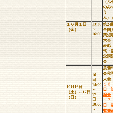
（ふ
のみ
う
み）
13:30
１０月１日
第24
～
（金）
全国
16:00
葉短
大会
表彰
式・
念講
会
萬葉
会秋
16
大会
日
１６
14:00
10月16日
～
日 
（土）～17日
17
演会
（日）
日
１７
10:00
日 
～
究発