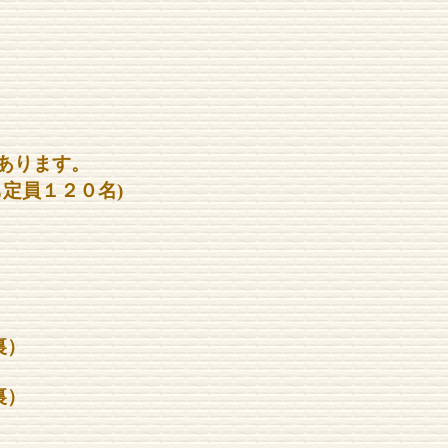
あります。
定員１２０名)
裏）
裏）