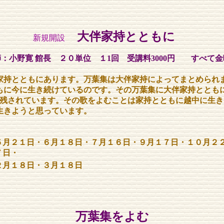
大伴家持とともに
新規開設
：小野寛 館長 ２０単位 １1回 受講料3000円 すべて
持とともにあります。万葉集は大伴家持によってまとめられ
もに今に生き続けているのです。その万葉集に大伴家持ととも
首も残されています。その歌をよむことは家持とともに越中に生
生きようと思っています。
５月２１日・６月１８日・７月１６日・９月１７日・１０月２
７日・
２月１８日・３月１８日
万葉集をよむ