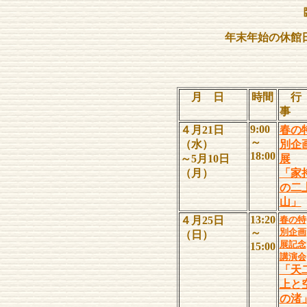
年末年始の休館
月 日
時間
行
9:00
４月21日
春の
～
（水）
別企
18:00
～5月10日
展
（月）
「家
の二
山」
13:20
４月25日
春の特
～
別企画
（日）
展記念
15:00
講演会
「天
上と
の渚