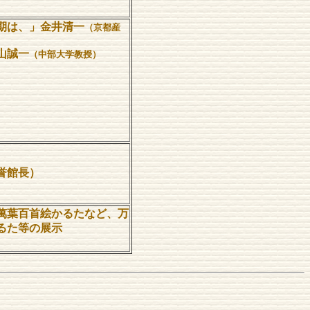
期は、」金井清一
（京都産
山誠一
（中部大学教授）
誉館長）
萬葉百首絵かるたなど、万
るた等の展示