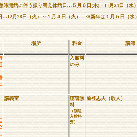
臨時開館に伴う振り替え休館日…５月６日(木)・11月24日（水
日…12月28日（火）～１月４日（火） ※新年は１月５日（水
場所
料金
講師
事
特
入館料
画
のみ
持
上
講義室
聴講無
前登志夫（歌人）
料
（別途
入館料
二
要）
空
」