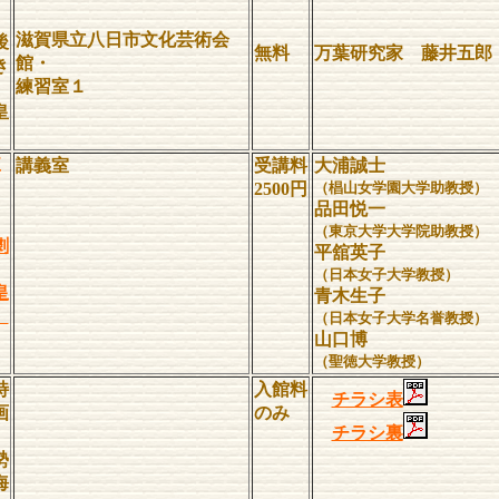
滋賀県立八日市文化芸術会
後
無料
万葉研究家 藤井五郎
館・
き
練習室１
皇
夏
講義室
受講料
大浦誠士
2500円
（椙山女学園大学助教授）
品田悦一
（東京大学大学院助教授）
劇
平舘英子
（日本女子大学教授）
皇
青木生子
」
（日本女子大学名誉教授）
山口博
（聖徳大学教授）
特
入館料
チラシ表
画
のみ
チラシ裏
勢
海