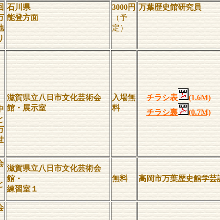
回
石川県
3000円
万葉歴史館研究員
万
能登方面
（予
地
定）
り
滋賀県立八日市文化芸術会
入場無
チラシ表
(1.6M)
館・展示室
料
中
チラシ裏
(0.7M)
と
万
世
会
滋賀県立八日市文化芸術会
館・
無料
高岡市万葉歴史館学芸
と
練習室１
会