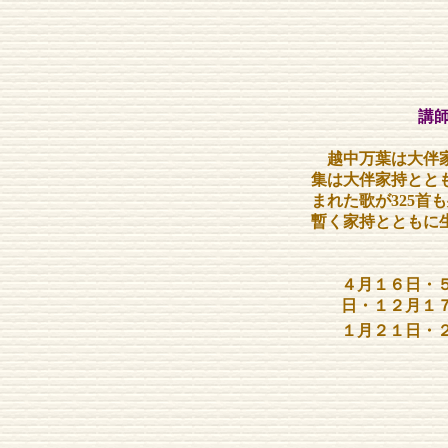
講師
越中万葉は大伴家
集は大伴家持とと
まれた歌が325
暫く家持とともに
４月１６日・
日・１２月１
１月２１日・