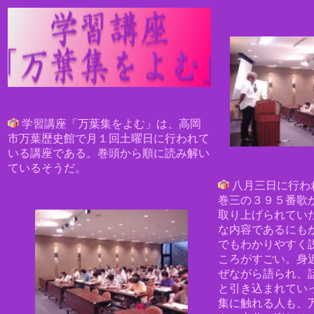
学習講座「万葉集をよむ」は、高岡
市万葉歴史館で月１回土曜日に行われて
いる講座である。
巻頭から順に読み解い
ているそうだ。
八月三日に行わ
巻三の
３９５番歌
取り上げられてい
な内容であるにも
でもわかりやすく
ころがすごい。
身
ぜながら語られ、
と引き込まれてい
集に触れる人も、