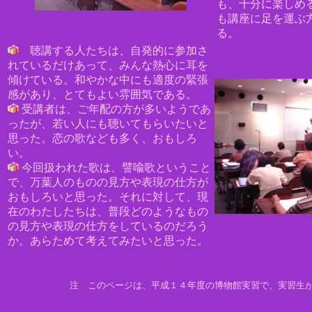
も、十分に楽しめ
も講座に足を運ぶ
る。
聴講する人たちは、自発的に参加さ
れているだけあって、
みんな熱心に耳を
傾けている。和やかな中にも適度の緊張
感があり、とてもよい雰囲気である。
受講者は、ご年配の方が多いようであ
ったが、若い人にも
聴いてもらいたいと
思った。恋の歌なども多く、おもしろ
い。
今回扱われた歌は、譬喩歌ということ
で、万葉人のものの見方や表現の仕方が
おもしろいと思った。それに対して、現
在のわたしたちは、普段どのようなもの
の見方や表現の仕方をしているのだろう
か。あらためて考えてみたいと思った。
注 このページは、平成１４年度の博物館実習で、実習生