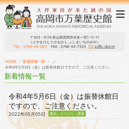
〒933－0116 富山県高岡市伏木一宮1-11-11
（とやまけん たかおかし ふしきいちのみや）
TEL：0766-44-5511
FAX：0766-44-7335
お問い合わせ
ラウンジ・おみやげ・刊行物
展示・庭園・館内マップ
開館日・時間・観覧料
大伴家持と万葉集
当館のご案内
交通アクセス
HOME
新着情報一覧
…
令和4年5月6日（金）は振替休館日ですので、ご注意ください。
新着情報一覧
令和4年5月6日（金）は振替休館日
ですので、ご注意ください。
2022年05月05日
展示・イベント・講座