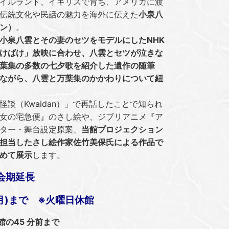
イルランド、イギリスで育ち、アメリカに渡
伝統文化や民話の魅力を海外に伝えた
小泉八
ン）
。
小泉八雲とその妻のセツをモデルにしたNHK
けばけ」放映に合わせ、八雲とセツが泣きな
葉集の多数の七夕歌を紹介した遺作の随筆
ながら、八雲と万葉集のかかわりについて紐
談（Kwaidan）」で再話したことで知られ
女の宅急便』のさし絵や、ジブリアニメ『ア
ター・舞台設定原案、
当館プロジェクション
担当したさし絵作家佐竹美保氏による作品で
めて展示
します。
会期延長
(月)まで ※火曜日休館
の45 分前まで