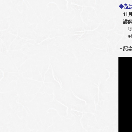
◆記
11月
講師
聴講
※聴
－記