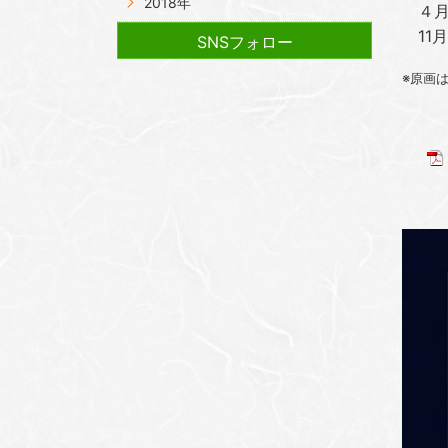
2018年
４月～
11月
SNSフォロー
※原画