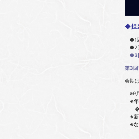
◆担
●1回
●2回
●3
第3回
会期
※9月
※年
令和7
※新
※な