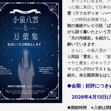
ギリシャに生まれ、ア
った後に来日して日本の
雲（ラフカディオ・ハー
この特別企画展では、
朝の連続テレビ小説「ば
がら語り書いたという万
「天の河縁起」を紹介し
解いていきます
。
さらに、小泉八雲が「怪
る
民話「雪女」
を、『魔
ーヤと魔女』のキャラク
マッピングのイラストも
紹介。未公開原画もはじ
●会期：好評につき
2026年4月13日
●開館時間 ※入館は閉館