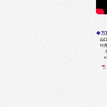
◆万
山口
11月
衣装体
※別