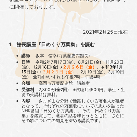
に開催しております。
2021年2月25日現在
1 館長講座『日めくり万葉集』を読む
講師
坂本 信幸(万葉歴史館館長)
日時
令和2年7月17日(金)、8月21日(金)、11月20日
(金)、
12月18日(金)→
２月２６日（金）
、
令和3年1月
15日(金)→
３月２６日（金）
、2月19日(金)、3月19日
(金) 全7回 ※いずれも午後2時～午後4時
会場
高岡市万葉歴史館 講義室
受講料
2,800円(
全7回
) ※試聴1回600円。学生・生
徒の受講料は無料。
内容
さまざまな分野で活躍している著名人が選者
となって、それぞれの万葉歌についての思いを語った
NHK番組「日めくり万葉集」。その「日めくり万葉
集」を鑑賞して、選者の話を味わうとともに、さらに
その歌についての知見を深める講義です。