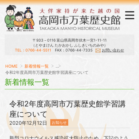
〒933－0116 富山県高岡市伏木一宮1-11-11
（とやまけん たかおかし ふしきいちのみや）
TEL：0766-44-5511
FAX：0766-44-7335
お問い合わせ
ラウンジ・おみやげ・刊行物
展示・庭園・館内マップ
開館日・時間・観覧料
大伴家持と万葉集
当館のご案内
交通アクセス
HOME
新着情報一覧
…
令和2年度高岡市万葉歴史館学習講座について
新着情報一覧
令和2年度高岡市万葉歴史館学習講
座について
2020年12月12日
お知らせ
新型コロナウイルス感染拡大防止のため、下記のよう