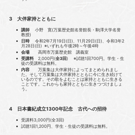
3 大伴家持とともに
講師
小野 寛(万葉歴史館名誉館長・駒澤大学名誉
教授)
日時
令和2年7月19日(日)、11月29日(日)、令和3年2
月28日(日) ※いずれも午後2時～午後4時
会場
高岡市万葉歴史館 講義室
受講料
2,000円(
全3回
) ※試聴1回700円。学生・生
徒の受講料は無料。
内容
万葉集は大伴家持によってまとめられまし
た。そして万葉集は大伴家持とともに今に生き続けて
いるのです。その歌をよむことは家持とともに生きる
ことです。これからも家持とともに生きつづけましょ
う。
4 日本書紀成立1300年記念 古代への招待
受講料3,000円(全3回)
試聴1回1,200円、学生・生徒の受講料は無料。