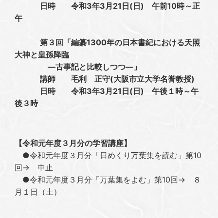
日時 令和3年3月21日(日) 午前10時～正
午
第３回「編纂1300年の日本書紀における天照
大神と皇孫降臨
―古事記と比較しつつ―」
講師 毛利 正守(大阪市立大学名誉教授)
日時 令和3年3月21日(日) 午後１時～午
後３時
【令和元年度３月分の学習講座】
●令和元年度３月分「日めくり万葉集を読む」第10
回→ 中止
●令和元年度３月分「万葉集をよむ」第10回→ ８
月１日（土）