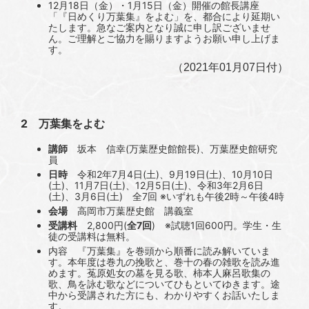
12月18日（金）・1月15日（金）開催の館長講座
「『日めくり万葉集』をよむ」を、都合により延期い
たします。急なご案内となり誠に申し訳ございませ
ん。ご理解とご協力を賜りますようお願い申し上げま
す。
（
）
2021年01月07日付
2 万葉集をよむ
講師
坂本 信幸(万葉歴史館館長)、万葉歴史館研究
員
日時
令和2年7月4日(土)、9月19日(土)、10月10日
(土)、11月7日(土)、12月5日(土)、令和3年2月6日
(土)、3月6日(土) 全7回 ※いずれも午後2時～午後4時
会場
高岡市万葉歴史館 講義室
受講料
2,800円(
全7回
) ※試聴1回600円。学生・生
徒の受講料は無料。
内容 『万葉集』を巻頭から順番に読み解いていま
す。本年度は巻九の挽歌と、巻十の春の雑歌を読み進
めます。菟原処女の墓を見る歌、柿本人麻呂歌集の
歌、鳥を詠む歌などについてひもといてゆきます。途
中から受講された方にも、わかりやすくお話いたしま
す。