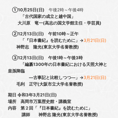
①10月25日(日)
午後2時～午後4時
「古代国家の成立と越中国」
大川原 竜一(高志の国文学館主任・学芸員)
②12月13日(日)
午前10時～正午
「『日本書紀』を読むために」→
3月21日(日)
神野志 隆光(東京大学名誉教授)
③12月13日(日)
午後1時～午後3時
「編纂1300年の日本書紀における天照大神と
皇孫降臨
―古事記と比較しつつ―」→
3月21日(日)
毛利 正守(大阪市立大学名誉教授)
期日 令和3年3月21日(日)
場所 高岡市万葉歴史館・講義室
内容 第２回「『日本書紀』を読むために」
講師 神野志 隆光(東京大学名誉教授)