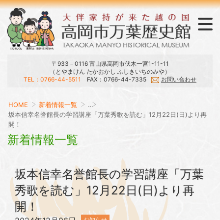
〒933－0116 富山県高岡市伏木一宮1-11-11
（とやまけん たかおかし ふしきいちのみや）
TEL：0766-44-5511
FAX：0766-44-7335
お問い合わせ
ラウンジ・おみやげ・刊行物
展示・庭園・館内マップ
開館日・時間・観覧料
大伴家持と万葉集
当館のご案内
交通アクセス
HOME
新着情報一覧
…
坂本信幸名誉館長の学習講座「万葉秀歌を読む」12月22日(日)より再
開！
新着情報一覧
坂本信幸名誉館長の学習講座「万葉
秀歌を読む」12月22日(日)より再
開！
お知らせ