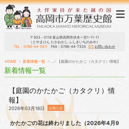
〒933－0116 富山県高岡市伏木一宮1-11-11
（とやまけん たかおかし ふしきいちのみや）
TEL：0766-44-5511
FAX：0766-44-7335
お問い合わせ
ラウンジ・おみやげ・刊行物
展示・庭園・館内マップ
開館日・時間・観覧料
大伴家持と万葉集
当館のご案内
交通アクセス
HOME
新着情報一覧
…
【庭園のかたかご（カタクリ）情報】
新着情報一覧
【庭園のかたかご（カタクリ）情
報】
2026年03月18日
お知らせ
かたかごの花は終わりました（2026年4月9