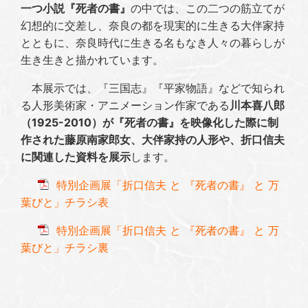
一つ小説『死者の書』
の中では、この二つの筋立てが
幻想的に交差し、奈良の都を現実的に生きる大伴家持
とともに、奈良時代に生きる名もなき人々の暮らしが
生き生きと描かれています。
本展示では、『三国志』『平家物語』などで知られ
る人形美術家・アニメーション作家である
川本喜八郎
（1925-2010）が『死者の書』を映像化した際に制
作された藤原南家郎女、大伴家持の人形や、折口信夫
に関連した資料を展示
します。
特別企画展「折口信夫 と 『死者の書』 と 万
葉びと」チラシ表
特別企画展「折口信夫 と 『死者の書』 と 万
葉びと」チラシ裏