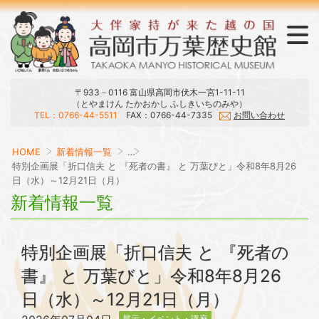
〒933－0116 富山県高岡市伏木一宮1-11-11
（とやまけん たかおかし ふしきいちのみや）
TEL：0766-44-5511
FAX：0766-44-7335
お問い合わせ
ラウンジ・おみやげ・刊行物
展示・庭園・館内マップ
開館日・時間・観覧料
大伴家持と万葉集
当館のご案内
交通アクセス
HOME
新着情報一覧
…
特別企画展「折口信夫 と 『死者の書』 と 万葉びと」令和8年8月26
日（水）～12月21日（月）
新着情報一覧
特別企画展「折口信夫 と 『死者の
書』 と 万葉びと」令和8年8月26
日（水）～12月21日（月）
展示・イベント・講座