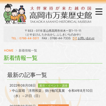
〒933－0116 富山県高岡市伏木一宮1-11-11
（とやまけん たかおかし ふしきいちのみや）
TEL：0766-44-5511
FAX：0766-44-7335
お問い合わせ
ラウンジ・おみやげ・刊行物
展示・庭園・館内マップ
開館日・時間・観覧料
大伴家持と万葉集
当館のご案内
交通アクセス
HOME
新着情報一覧
新着情報一覧
最新の記事一覧
2022年08月08日
展示・イベント・講座
中山富晴「洋用和楽」掛け軸写真展 令和4年8月10日
（水）～21日（日）