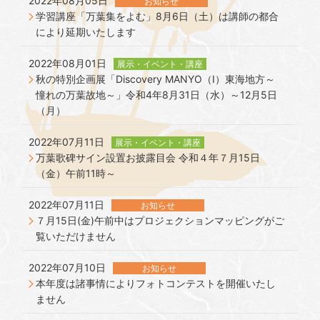
2022年08月05日
お知らせ
学習講座「万葉集をよむ」8月6日（土）は講師の都合
により延期いたします
2022年08月01日
展示・イベント・講座
秋の特別企画展「Discovery MANYO（Ⅰ）東海地方～
憧れの万葉故地～」令和4年8月31日（水）～12月5日
（月）
2022年07月11日
展示・イベント・講座
万葉歌碑サイン設置お披露目会 令和４年７月15日
（金）午前11時～
2022年07月11日
お知らせ
７月15日(金)午前中はプロジェクションマッピングがご
覧いただけません
2022年07月10日
お知らせ
本年度は諸事情によりフォトコンテストを開催いたし
ません