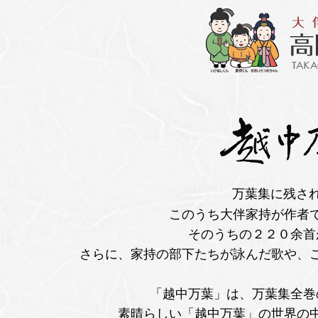
万葉集に残さ
このうち大伴家持が作者で
そのうちの２２０余首
さらに、家持の部下たちが詠んだ歌や、こ
「越中万葉」は、万葉集全巻
素晴らしい「越中万葉」の世界の中