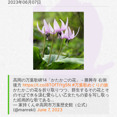
2023年06月07日
高岡の万葉歌碑14「かたかごの花」－勝興寺 右側
後方
https://t.co/8TOfTlYg5N
#万葉歌めぐりの旅
かたかごの花を折り取りつつ、群生するその花とそ
のそばで水を汲む愛らしい乙女たちの姿を写し取っ
た絵画的な歌である…
— 家持くん＠高岡市万葉歴史館（公式）
(@manreki)
June 7, 2023