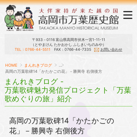
〒933－0116 富山県高岡市伏木一宮1-11-11
（とやまけん たかおかし ふしきいちのみや）
TEL：0766-44-5511
FAX：0766-44-7335
お問い合わせ
ラウンジ・おみやげ・刊行物
展示・庭園・館内マップ
開館日・時間・観覧料
大伴家持と万葉集
当館のご案内
交通アクセス
HOME
まんれきブログ
…
高岡の万葉歌碑14「かたかごの花」－勝興寺 右側後方
まんれきブログ -
万葉歌碑魅力発信プロジェクト「万葉
歌めぐりの旅」紹介
高岡の万葉歌碑14「かたかごの
花」－勝興寺 右側後方