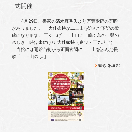
式開催
4月29日、書家の清水真弓氏より万葉歌碑の寄贈
がありました。 大伴家持が二上山を詠んだ下記の歌
碑になります。 玉くしげ 二上山に 鳴く鳥の 聲の
恋しき 時は来にけり 大伴家持（巻17・三九八七）
当館には開館当初から正面玄関に二上山を詠んだ長
歌「二上山の […]
続きを読む