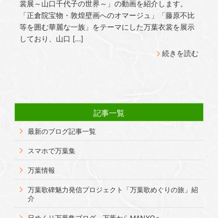
裳展～山口千代子の世界～」の動画を紹介します。
「正倉院宝物・敦煌壁画へのオマージュ」「藤原不比
等を囲む華麗な一族」をテーマにした万葉衣裳を展示
しており、山口 […]
続きを読む
記事一覧
最新のブログ記事一覧
スマホで万葉集
万葉情報
万葉歌碑魅力発信プロジェクト「万葉歌めぐりの旅」紹
介
日めくり万葉集ブログ－万葉からMANYOへ－