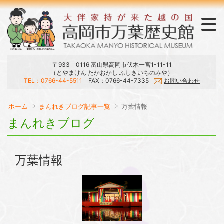
〒933－0116 富山県高岡市伏木一宮1-11-11
（とやまけん たかおかし ふしきいちのみや）
TEL：0766-44-5511
FAX：0766-44-7335
お問い合わせ
ラウンジ・おみやげ・刊行物
展示・庭園・館内マップ
開館日・時間・観覧料
大伴家持と万葉集
当館のご案内
交通アクセス
ホーム
まんれきブログ記事一覧
万葉情報
まんれきブログ
万葉情報