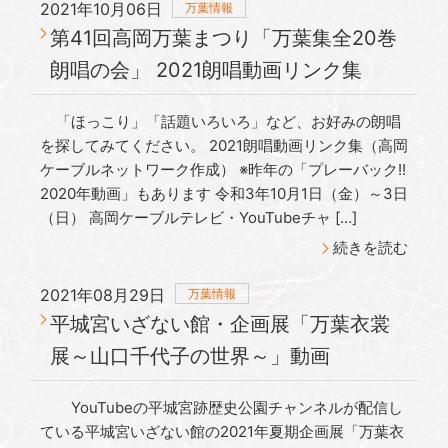
2021年10月06日
万葉情報
第41回高岡万葉まつり「万葉集全20巻
朗唱の会」 2021朗唱動画リンク集
「ほっこり」「話題いろいろ」など、お好みの朗唱
を探してみてください。 2021朗唱動画リンク集（高岡
ケーブルネットワーク作成） ※昨年の「プレーバック!!
2020年動画」もあります 令和3年10月1日（金）～3日
（日） 高岡ケーブルテレビ・YouTubeチャ […]
続きを読む
2021年08月29日
万葉情報
平城宮いざない館・企画展「万葉衣裳
展～山口千代子の世界～」動画
YouTubeの平城宮跡歴史公園チャンネルが配信し
ている平城宮いざない館の2021年夏期企画展「万葉衣