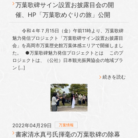
万葉歌碑サイン設置お披露目会の開
催、HP「万葉歌めぐりの旅」公開
令和４年７月15日（金）午前11時より、万葉歌碑
魅力発信プロジェクト「万葉歌碑サイン設置お披露目
会」を高岡市万葉歴史館万葉体感エリアで開催しまし
た。 ●万葉歌碑魅力発信プロジェクトとは このプ
ロジェクトは、（公社）日本観光振興協会の地域ブラ
ン […]
続きを読む
2022年04月29日
万葉情報
書家清水真弓氏揮毫の万葉歌碑の除幕